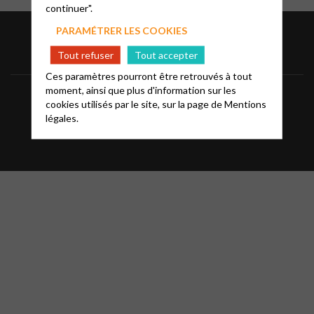
continuer".
PARAMÉTRER LES COOKIES
Tout refuser
Tout accepter
Ces paramètres pourront être retrouvés à tout
moment, ainsi que plus d'information sur les
Informations
Mentions légales
FAQ
cookies utilisés par le site, sur la page de
Mentions
légales.
Glossaire
Contact