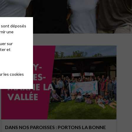
es sont déposés
rnir une
uer sur
ter et
r les cookies
DANS NOS PAROISSES : PORTONS LA BONNE