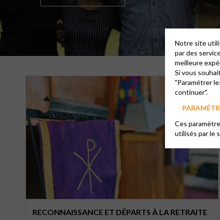
Notre site uti
par des servic
meilleure expé
Si vous souhai
"Paramétrer le
continuer".
PARAMÉTRE
Ces paramètres
utilisés par le 
RECONNAISSANCE ET DÉPARTS À LA RETRAITE